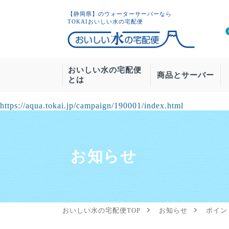
【静岡県】のウォーターサーバーなら
TOKAIおいしい水の宅配便
おいしい水の宅配便
商品とサーバー
とは
https://aqua.tokai.jp/campaign/190001/index.html
ウォーター
新規のお
基本
お知らせ
Forma
Grande
お手入れについ
おいしい水の宅配便TOP
お知らせ
ポイン