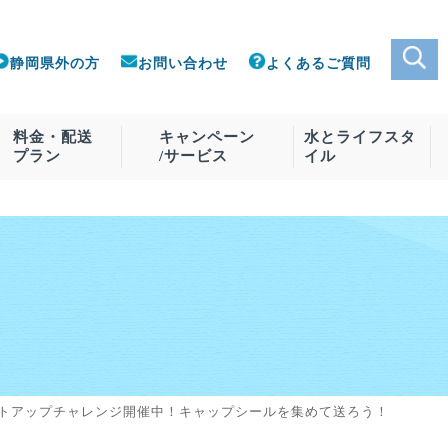
静岡県外の方
お問い合わせ
よくあるご質問
料金・配送
キャンペーン
水とライフスタ
プラン
/サービス
イル
おいしい水の宅配便
サーバー
客様向け
料金
おいしい水の宅配便とは
ご利用中のお客様向け
ウォーターボトル
料金プラン例
アクセサ
サ
コンテスト履歴
朝霧のしずく
ボトルウォ
朝霧のしずく マイルド
ボトル交換
て
ピュア純水
コンテスト受賞歴
トアップチャレンジ開催中！キャップシールを集めて送ろう！