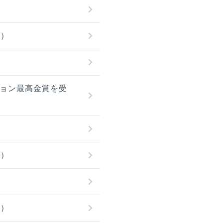
月）
ション最高金賞を受
月）
月）