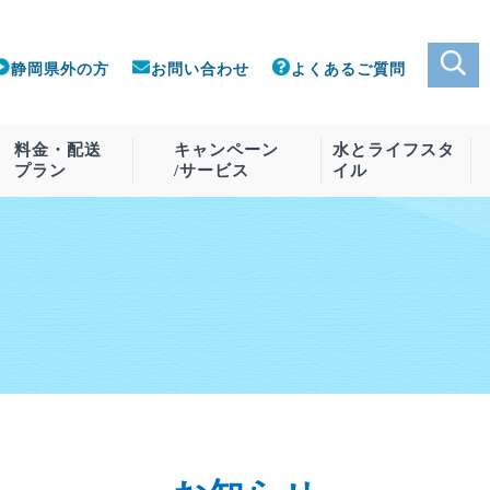
静岡県外の方
お問い合わせ
よくあるご質問
料金・配送
キャンペーン
水とライフスタ
プラン
/サービス
イル
おいしい水の宅配便
サーバー
客様向け
料金
おいしい水の宅配便とは
ご利用中のお客様向け
ウォーターボトル
料金プラン例
アクセサ
サ
コンテスト履歴
朝霧のしずく
ボトルウォ
朝霧のしずく マイルド
ボトル交換
て
ピュア純水
コンテスト受賞歴