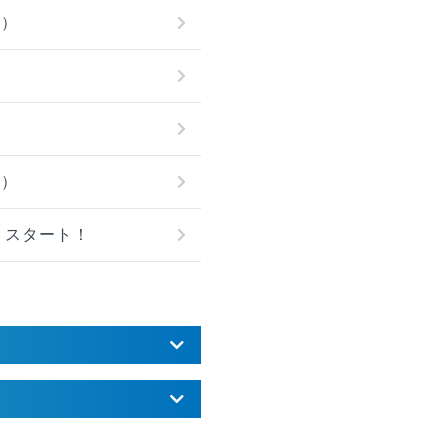
月）
月）
ン』スタート！