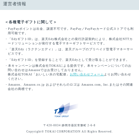
運営者情報
＜各種電子ギフトに関して＞
・PayPayポイントは出金、譲渡不可です。PayPay／PayPayカード公式ストアでも利
用可能です。
・「EdyギフトID」は、楽天Edy株式会社との発行許諾契約により、株式会社NTTカ
ードソリューションが発行する電子マネーギフトサービスです。
・「楽天Edy（ラクテンエディ）」は、楽天グループのプリペイド型電子マネーサー
ビスです。
・「EdyギフトID」を登録することで、楽天Edyとして受け取ることができます。
・本キャンペーンは株式会社TOKAIによる提供です。本キャンペーンについてのお
問い合わせはAmazonではお受けしておりません。
株式会社TOKAI「おいしい水の宅配便」
お問い合わせフォーム
よりお問い合わせ
ください。
・Amazon、Amazon.co.jp およびそれらのロゴは Amazon.com, Inc.またはその関連
会社の商標です。
〒420-0034 静岡市葵区常磐町 2-6-8
Copyright© TOKAI CORPORATION All Rights Reserved.