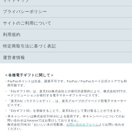
サイトマップ
プライバシーポリシー
サイトのご利用について
利用規約
特定商取引法に基づく表記
運営者情報
＜各種電子ギフトに関して＞
・PayPayポイントは出金、譲渡不可です。PayPay／PayPayカード公式ストアでも利
用可能です。
・「EdyギフトID」は、楽天Edy株式会社との発行許諾契約により、株式会社NTTカ
ードソリューションが発行する電子マネーギフトサービスです。
・「楽天Edy（ラクテンエディ）」は、楽天グループのプリペイド型電子マネーサー
ビスです。
・「EdyギフトID」を登録することで、楽天Edyとして受け取ることができます。
・本キャンペーンは株式会社TOKAIによる提供です。本キャンペーンについてのお
問い合わせはAmazonではお受けしておりません。
株式会社TOKAI「おいしい水の宅配便」
お問い合わせフォーム
よりお問い合わせ
ください。