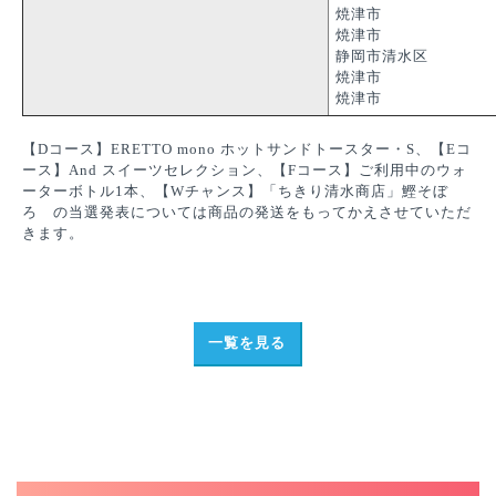
焼津市
焼津市
静岡市清水区
焼津市
焼津市
【Dコース】ERETTO mono ホットサンドトースター・S、【Eコ
ース】And スイーツセレクション、【Fコース】ご利用中のウォ
ーターボトル1本、【Wチャンス】「ちきり清水商店」鰹そぼ
ろ の当選発表については商品の発送をもってかえさせていただ
きます。
一覧を見る