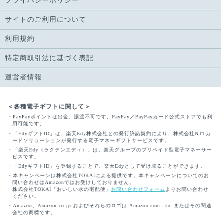
プライバシーポリシー
サイトのご利用について
利用規約
特定商取引法に基づく表記
運営者情報
＜各種電子ギフトに関して＞
・PayPayポイントは出金、譲渡不可です。PayPay／PayPayカード公式ストアでも利
用可能です。
・「EdyギフトID」は、楽天Edy株式会社との発行許諾契約により、株式会社NTTカ
ードソリューションが発行する電子マネーギフトサービスです。
・「楽天Edy（ラクテンエディ）」は、楽天グループのプリペイド型電子マネーサー
ビスです。
・「EdyギフトID」を登録することで、楽天Edyとして受け取ることができます。
・本キャンペーンは株式会社TOKAIによる提供です。本キャンペーンについてのお
問い合わせはAmazonではお受けしておりません。
株式会社TOKAI「おいしい水の宅配便」
お問い合わせフォーム
よりお問い合わせ
ください。
・Amazon、Amazon.co.jp およびそれらのロゴは Amazon.com, Inc.またはその関連
会社の商標です。