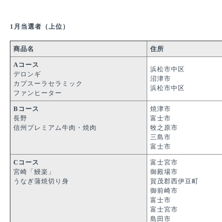
1月当選者（上位）
商品名
住所
Aコース
浜松市中区
デロンギ
沼津市
カプスーラセラミック
浜松市中区
ファンヒーター
Bコース
焼津市
長野
富士市
信州プレミアム牛肉・焼肉
牧之原市
三島市
富士市
Cコース
富士宮市
宮崎「鰻楽」
御殿場市
うなぎ蒲焼切り身
賀茂郡西伊豆町
御前崎市
富士市
富士宮市
島田市