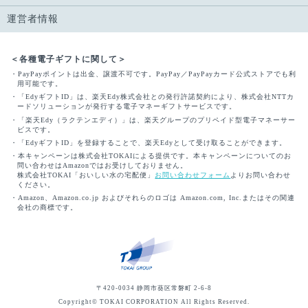
運営者情報
＜各種電子ギフトに関して＞
・PayPayポイントは出金、譲渡不可です。PayPay／PayPayカード公式ストアでも利
用可能です。
・「EdyギフトID」は、楽天Edy株式会社との発行許諾契約により、株式会社NTTカ
ードソリューションが発行する電子マネーギフトサービスです。
・「楽天Edy（ラクテンエディ）」は、楽天グループのプリペイド型電子マネーサー
ビスです。
・「EdyギフトID」を登録することで、楽天Edyとして受け取ることができます。
・本キャンペーンは株式会社TOKAIによる提供です。本キャンペーンについてのお
問い合わせはAmazonではお受けしておりません。
株式会社TOKAI「おいしい水の宅配便」
お問い合わせフォーム
よりお問い合わせ
ください。
・Amazon、Amazon.co.jp およびそれらのロゴは Amazon.com, Inc.またはその関連
会社の商標です。
〒420-0034 静岡市葵区常磐町 2-6-8
Copyright© TOKAI CORPORATION All Rights Reserved.