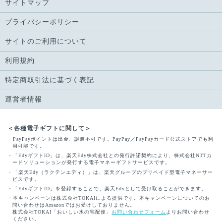
サイトマップ
プライバシーポリシー
サイトのご利用について
利用規約
特定商取引法に基づく表記
運営者情報
＜各種電子ギフトに関して＞
・PayPayポイントは出金、譲渡不可です。PayPay／PayPayカード公式ストアでも利
用可能です。
・「EdyギフトID」は、楽天Edy株式会社との発行許諾契約により、株式会社NTTカ
ードソリューションが発行する電子マネーギフトサービスです。
・「楽天Edy（ラクテンエディ）」は、楽天グループのプリペイド型電子マネーサー
ビスです。
・「EdyギフトID」を登録することで、楽天Edyとして受け取ることができます。
・本キャンペーンは株式会社TOKAIによる提供です。本キャンペーンについてのお
問い合わせはAmazonではお受けしておりません。
株式会社TOKAI「おいしい水の宅配便」
お問い合わせフォーム
よりお問い合わせ
ください。